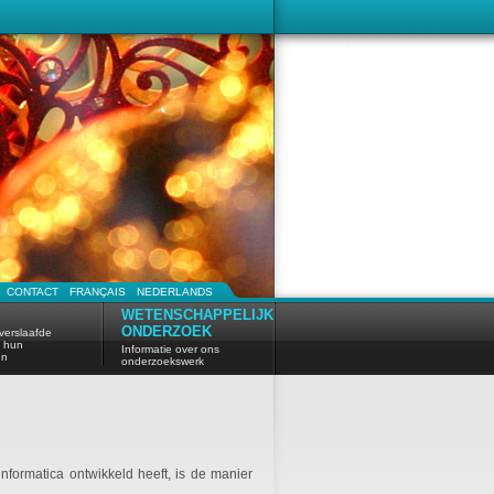
CONTACT
FRANÇAIS
NEDERLANDS
WETENSCHAPPELIJK
ONDERZOEK
verslaafde
n hun
Informatie over ons
en
onderzoekswerk
formatica ontwikkeld heeft, is de manier