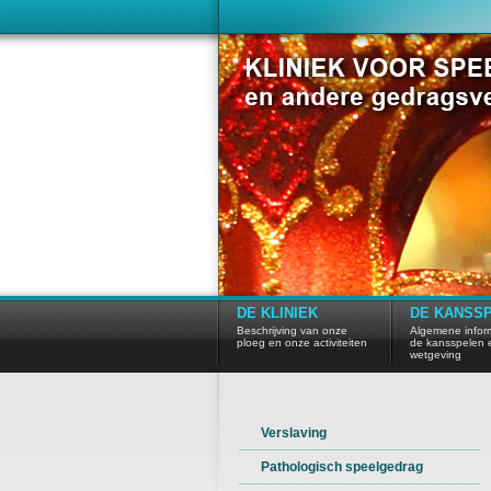
DE KLINIEK
DE KANSS
Beschrijving van onze
Algemene inform
ploeg en onze activiteiten
de kansspelen 
wetgeving
Verslaving
Pathologisch speelgedrag