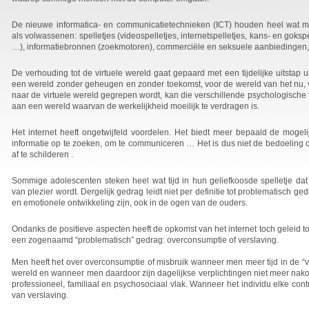
De nieuwe informatica- en communicatietechnieken (ICT) houden heel wat m
als volwassenen: spelletjes (videospelletjes, internetspelletjes, kans- en goksp
…), informatiebronnen (zoekmotoren), commerciële en seksuele aanbiedingen
De verhouding tot de virtuele wereld gaat gepaard met een tijdelijke uitstap ui
een wereld zonder geheugen en zonder toekomst, voor de wereld van het nu, v
naar de virtuele wereld gegrepen wordt, kan die verschillende psychologische 
aan een wereld waarvan de werkelijkheid moeilijk te verdragen is.
Het internet heeft ongetwijfeld voordelen. Het biedt meer bepaald de mogeli
informatie op te zoeken, om te communiceren … Het is dus niet de bedoeling o
af te schilderen .
Sommige adolescenten steken heel wat tijd in hun geliefkoosde spelletje dat d
van plezier wordt. Dergelijk gedrag leidt niet per definitie tot problematisch g
en emotionele ontwikkeling zijn, ook in de ogen van de ouders.
Ondanks de positieve aspecten heeft de opkomst van het internet toch geleid 
een zogenaamd “problematisch” gedrag: overconsumptie of verslaving.
Men heeft het over overconsumptie of misbruik wanneer men meer tijd in de “vi
wereld en wanneer men daardoor zijn dagelijkse verplichtingen niet meer nako
professioneel, familiaal en psychosociaal vlak. Wanneer het individu elke contr
van verslaving.