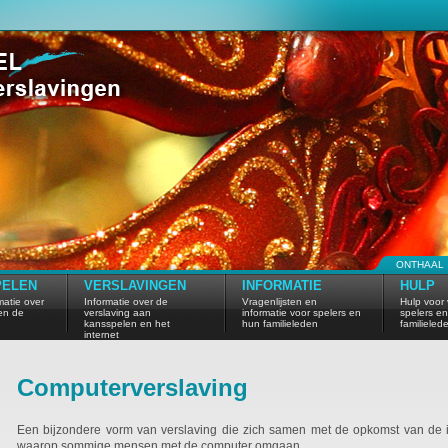
ONTHAAL
PELEN
VERSLAVINGEN
INFORMATIE
HULP
atie over
Informatie over de
Vragenlijsten en
Hulp voor 
en de
verslaving aan
informatie voor spelers en
spelers e
kansspelen en het
hun familieleden
familieled
internet
Computerverslaving
Een bijzondere vorm van verslaving die zich samen met de opkomst van de in
waarop sommige mensen met de computer omgaan.